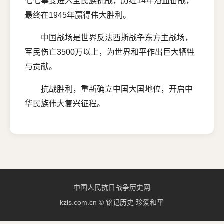
七七事变进入全民族抗战，历经14年浴血奋战，
最终在1945年赢得伟大胜利。
中国战场是世界反法西斯战争东方主战场，
军民伤亡3500万以上，为世界和平作出巨大牺牲
与贡献。
抗战胜利，重新确立中国大国地位，开启中
华民族伟大复兴征程。
中国人民抗日战争历史网
kzls.com.cn © 铭记历史 珍爱和平